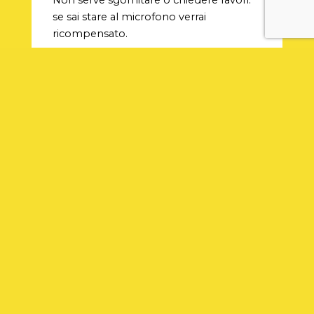
se sai stare al microfono verrai
ricompensato.
Qual è la cosa più
importante per uno
speaker tra tecnica,
talento e capacità di
sintesi?
La caratteristica principale è l’umiltà. Gli
speaker poco umili non possono
entrare nei network. Tra l’altro un
eventuale atteggiamento arrogante si
percepisce al microfono. Una persona
semplice, invece, divertendosi fa
divertire.