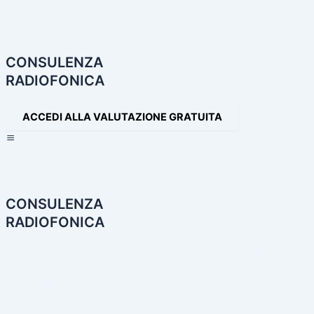
Navigazione
articoli
CONSULENZA
RADIOFONICA
ACCEDI ALLA VALUTAZIONE GRATUITA
×
CONSULENZA
RADIOFONICA
HOME
CONSULENZA RADIOFONICA
I NOSTRI SERVIZI
PARTNER
PRODOTTI AUDIO
LE NOSTRE INCONFONDIBILI VOCI
PRODUZIONI AUDIO E