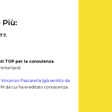
 Più:
7.7.
nti TOP per la consulenza
 hinterland.
e
Vincenzo Pascarella (già sentito da
’FM da cui ha ereditato conoscenza