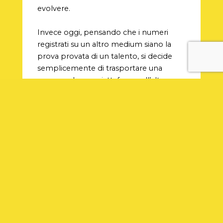
evolvere.
Invece oggi, pensando che i numeri
registrati su un altro medium siano la
prova provata di un talento, si decide
semplicemente di trasportare una
persona da una piattaforma all’altra,
prendendo personalità che magari con
la radio non hanno neanche avuto mai a
che fare – e dimenticando però che
follower e ascolti radiofonici non sono la
stessa cosa. Per fare un esempio storico,
la radio è sempre stata considerata la
sorella minore della televisione
,
eppure sono più le persone che hanno
avuto successo passando dalla radio alla
televisione invece che l’inverso.