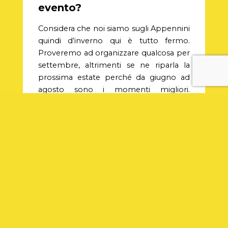
evento?
Considera che noi siamo sugli Appennini
quindi d’inverno qui è tutto fermo.
Proveremo ad organizzare qualcosa per
settembre, altrimenti se ne riparla la
prossima estate perché da giugno ad
agosto sono i momenti migliori.
Sicuramente per il prossimo
compleanno inventerò qualcosa di
nuovo.
I
n