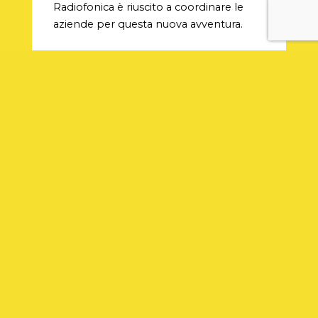
Radiofonica è riuscito a coordinare le
aziende per questa nuova avventura.
Vuoi rendere vincente
anche la tua emittente?
Scopri il nostro servizio di
consulenza radio
Se vuoi far fare un passo in avanti alla tua
emittente scopri il nostro
servizio
dedicato di consulenza
alla radio ed alla
sua immagine. Contattaci
PRECEDENTE
SUCCESSIVO