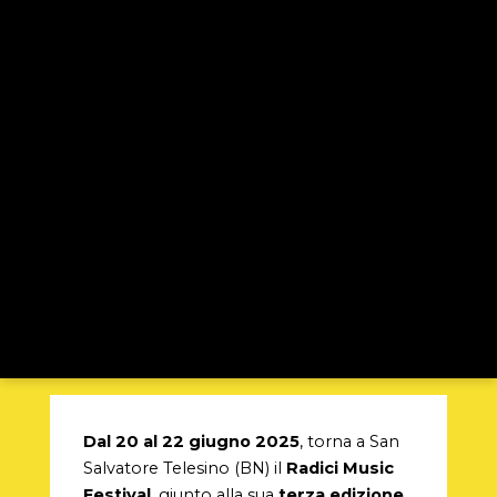
Dal 20 al 22 giugno 2025
, torna a San
Salvatore Telesino (BN) il
Radici Music
Festival
, giunto alla sua
terza edizione
.