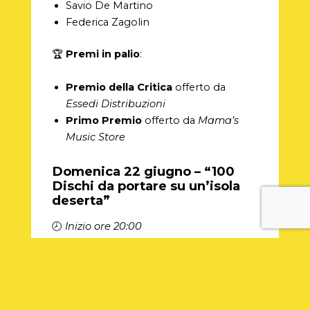
Savio De Martino
Federica Zagolin
🏆
Premi in palio
:
Premio della Critica
offerto da
Essedi Distribuzioni
Primo Premio
offerto da
Mama’s
Music Store
Domenica 22 giugno – “100
Dischi da portare su un’isola
deserta”
🕗
Inizio ore 20:00
Un format originale che mescola musica
dal vivo, radio, narrazione e interazione.
Un viaggio tra i dischi che hanno
segnato epoche e lasciato un segno
indelebile.