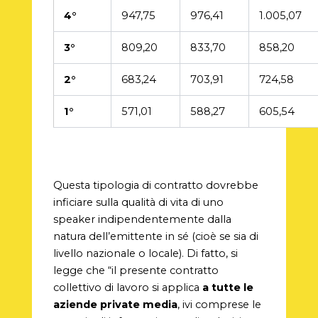
4°
947,75
976,41
1.005,07
3°
809,20
833,70
858,20
2°
683,24
703,91
724,58
1°
571,01
588,27
605,54
Questa tipologia di contratto dovrebbe
inficiare sulla qualità di vita di uno
speaker indipendentemente dalla
natura dell’emittente in sé (cioè se sia di
livello nazionale o locale). Di fatto, si
legge che “il presente contratto
collettivo di lavoro si applica
a tutte le
aziende private media
, ivi comprese le