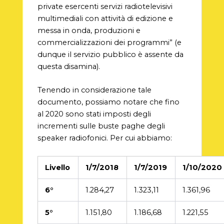
private esercenti servizi radiotelevisivi
multimediali con attività di edizione e
messa in onda, produzioni e
commercializzazioni dei programmi” (e
dunque il servizio pubblico è assente da
questa disamina).
Tenendo in considerazione tale
documento, possiamo notare che fino
al 2020 sono stati imposti degli
incrementi sulle buste paghe degli
speaker radiofonici. Per cui abbiamo:
Livello
1/7/2018
1/7/2019
1/10/2020
6°
1.284,27
1.323,11
1.361,96
5°
1.151,80
1.186,68
1.221,55