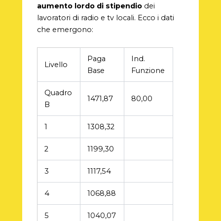
aumento lordo di stipendio
dei
lavoratori di radio e tv locali. Ecco i dati
che emergono:
Paga
Ind.
Livello
Base
Funzione
Quadro
1471,87
80,00
B
1
1308,32
2
1199,30
3
1117,54
4
1068,88
5
1040,07