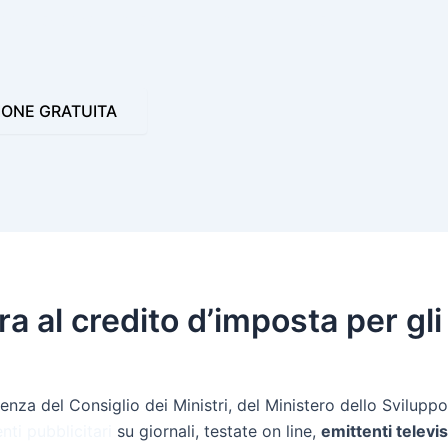
 VIDEO JINGLE
PROGRAMMI PER LA RADIO
IONE GRATUITA
era al credito d’imposta per gl
idenza del Consiglio dei Ministri, del Ministero dello Svilu
nti pubblicitari
su giornali, testate on line,
emittenti televis