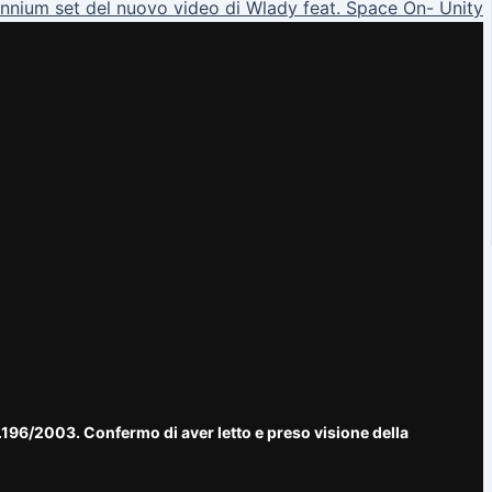
ennium set del nuovo video di Wlady feat. Space On- Unity
n.196/2003. Confermo di aver letto e preso visione della