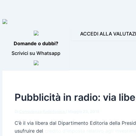
LE NOSTRE INCONFONDIBILI VOCI
PRODUZIONI AUDIO E
BLOG
CONTATTI
ACCEDI ALLA VALUTAZ
Domande o dubbi?
Scrivici su Whatsapp
Pubblicità in radio: via lib
Di
Consulenza Radiofonica
/
Maggio 23, 2018
C’è il via libera dal Dipartimento Editoria della Pres
usufruire del
credito d’imposta relativo agli investime