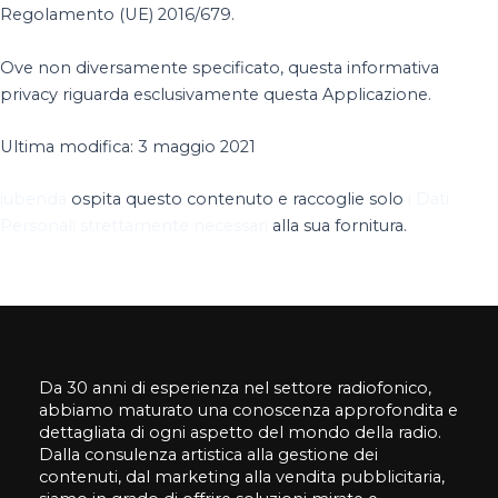
Regolamento (UE) 2016/679.
Ove non diversamente specificato, questa informativa
privacy riguarda esclusivamente questa Applicazione.
Ultima modifica: 3 maggio 2021
iubenda
ospita questo contenuto e raccoglie solo
i Dati
Personali strettamente necessari
alla sua fornitura.
Da 30 anni di esperienza nel settore radiofonico,
abbiamo maturato una conoscenza approfondita e
dettagliata di ogni aspetto del mondo della radio.
Dalla consulenza artistica alla gestione dei
contenuti, dal marketing alla vendita pubblicitaria,