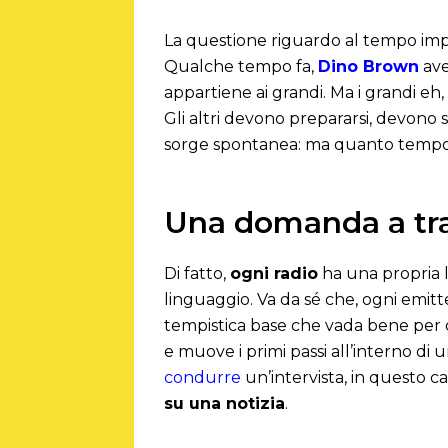
La questione riguardo al tempo im
Qualche tempo fa,
Dino Brown
ave
appartiene ai grandi. Ma i grandi eh
Gli altri devono prepararsi, devon
sorge spontanea: ma quanto tempo 
Una domanda a tr
Di fatto,
ogni radio
ha una propria li
linguaggio. Va da sé che, ogni emitte
tempistica base che vada bene per og
e muove i primi passi all’interno d
condurre
un’intervista, in questo c
su una notizia
.