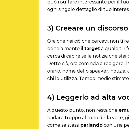
può risultare interessante per il tu
ogni singolo dettaglio di tuo intere
3) Creeare un discorso
Ora che hai ciò che cercavi, non ti 
bene a mente il
target
a quale ti rife
cerca di capire se la notizia che st
Detto ciò, ora comincia a redigere i
orario, nome dello speaker, notizi
chi lo utilizza. Tempo medio stimato
4) Leggerlo ad alta vo
A questo punto, non resta che
emu
badare troppo al tono della voce, g
come se stessi
parlando
con una per