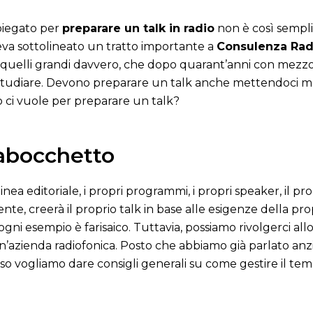
piegato per
preparare un talk in radio
non è così sempl
va sottolineato un tratto importante a
Consulenza Rad
, quelli grandi davvero, che dopo quarant’anni con mezzo f
o studiare. Devono preparare un talk anche mettendoci 
ci vuole per preparare un talk?
abocchetto
nea editoriale, i propri programmi, i propri speaker, il pr
nte, creerà il proprio talk in base alle esigenze della pr
ni esempio è farisaico. Tuttavia, possiamo rivolgerci all
i un’azienda radiofonica. Posto che abbiamo già parlato 
aso vogliamo dare consigli generali su come gestire il te