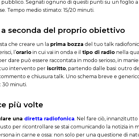
o pubblico. Segnati ognuno di questi punti su un foglio a 
sse. Tempo medio stimato: 15/20 minuti.
 a seconda del proprio obiettivo
resta che creare un la
prima bozza
del tuo talk radiofoni
risci, l’
orario
in cui vai in onda e il
tipo di radio
nella qual
ai per dare può essere raccontata in modo serioso, in manie
l tuo intervento per
iscritto
, partendo dalle basi: outro d
a, commento e chiusura talk. Uno schema breve e generic
: 30 minuti.
ce più volte
lare una
diretta radiofonica
. Nel fare ciò, innanzitutto
iusto per ricontrollare se stai comunicando la notizia in
sona in carne e ossa: non solo per una questione di na