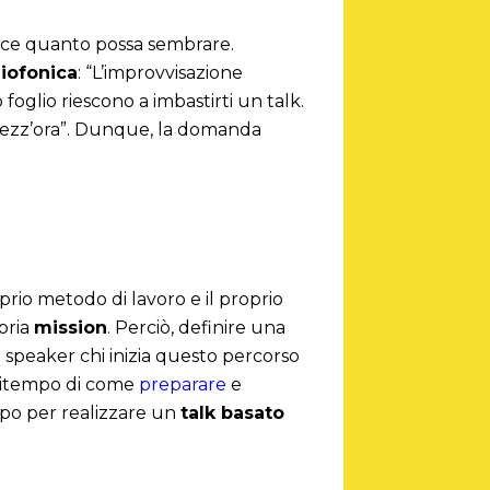
ice quanto possa sembrare.
iofonica
: “L’improvvisazione
oglio riescono a imbastirti un talk.
mezz’ora”. Dunque, la domanda
oprio metodo di lavoro e il proprio
opria
mission
. Perciò, definire una
o speaker chi inizia questo percorso
anzitempo di come
preparare
e
mpo per realizzare un
talk basato