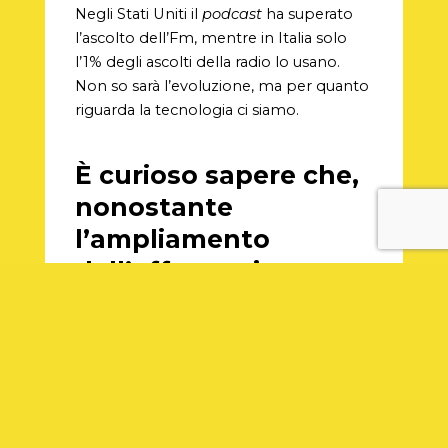
Negli Stati Uniti il
podcast
ha superato
l’ascolto dell’Fm, mentre in Italia solo
l’1% degli ascolti della radio lo usano.
Non so sarà l’evoluzione, ma per quanto
riguarda la tecnologia ci siamo.
È curioso sapere che,
nonostante
l’ampliamento
dell’offerta, siano
pochi i fruitori del
podcast
Penso che manchi la conoscenza del
prodotto. Per esempio,
Veleno
di
Repubblica ha permesso a mia madre –