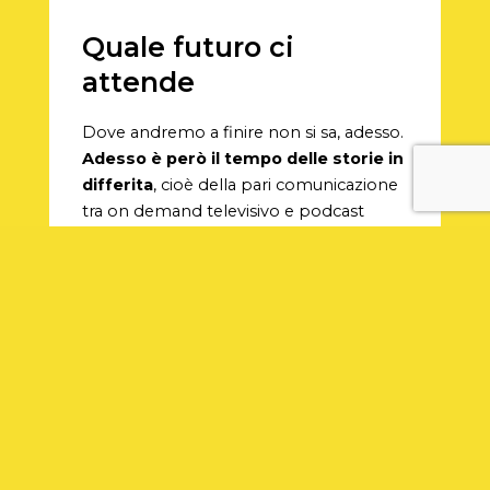
Quale futuro ci
attende
Dove andremo a finire non si sa, adesso.
Adesso è però il tempo delle storie in
differita
, cioè della pari comunicazione
tra on demand televisivo e podcast
radiofonico. È il pubblico che lo chiede.
È la gente che, seppur iperconnessa,
non riesce a restare al passo che la
tecnologia tiene. C’arriva dopo,
insomma, ma ci arriva. C’è il podcast.
Fruibile a
colazione
, pranzo o cena.
Ascoltabile
tra un promontorio a destra
e un’ampia costiera dall’altra parte.