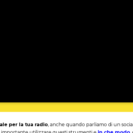
le per la tua radio
, anche quando parliamo di un soc
 importante utilizzare questi strumenti e
in che modo
,