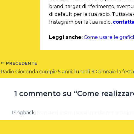
brand, target di riferimento, eventu
di default per la tua radio. Tuttavia
Instagram per la tua radio,
contatta
Leggi anche:
Come usare le grafic
PRECEDENTE
Radio Gioconda compie 5 anni: lunedì 9 Gennaio la festa
1 commento su “Come realizzare
Pingback:
Non devi usare i social media per anticipa
I commenti sono chiusi.