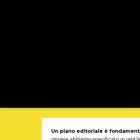
Un piano editoriale è fondamenta
riprese abbiamo specificato quant’è