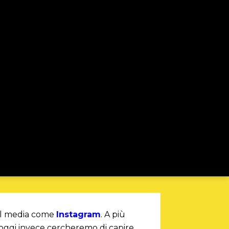
ial media come
Instagram
. A più
 oggi invece cercheremo di capire