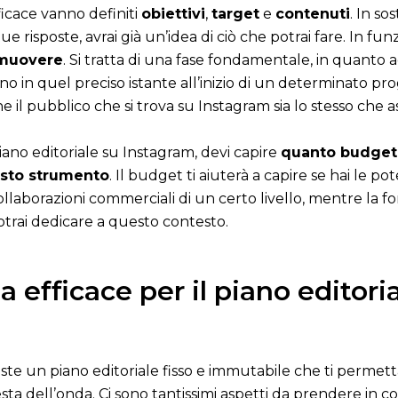
ficace vanno definiti
obiettivi
,
target
e
contenuti
. In s
e risposte, avrai già un’idea di ciò che potrai fare. In fun
omuovere
. Si tratta di una fase fondamentale, in quanto 
 in quel preciso istante all’inizio di un determinato p
e il pubblico che si trova su Instagram sia lo stesso che a
iano editoriale su Instagram, devi capire
quanto budget 
esto strumento
. Il budget ti aiuterà a capire se hai le 
laborazioni commerciali di un certo livello, mentre la fo
trai dedicare a questo contesto.
a efficace per il piano editor
ste un piano editoriale fisso e immutabile che ti permetta
a dell’onda. Ci sono tantissimi aspetti da prendere in con