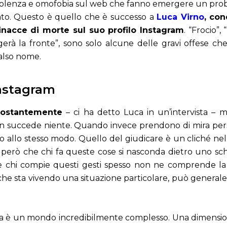
di violenza e omofobia sul web che fanno emergere un pro
to. Questo è quello che è successo a
Luca Virno
, co
nacce di morte sul suo profilo Instagram
. “Frocio”,
gerà la fronte”, sono solo alcune delle gravi offese ch
falso nome.
Instagram
costantemente
– ci ha detto Luca in un’intervista –
n succede niente. Quando invece prendono di mira pers
o allo stesso modo. Quello del giudicare è un cliché ne
o però che chi fa queste cose si nasconda dietro uno 
re chi compie questi gesti spesso non ne comprende la
he sta vivendo una situazione particolare, può generale 
dia è un mondo incredibilmente complesso. Una dimensione