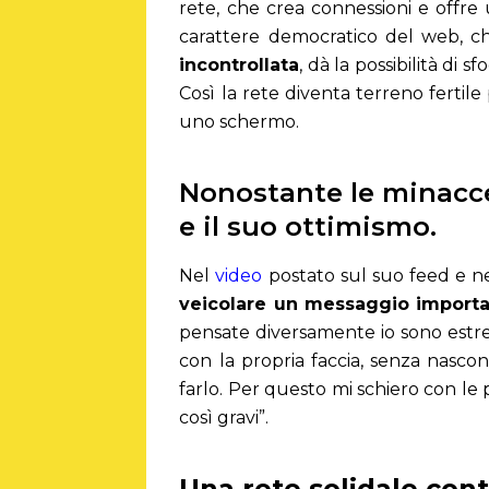
rete, che crea connessioni e offre 
carattere democratico del web, c
incontrollata
, dà la possibilità di
Così la rete diventa terreno fertile
uno schermo.
Nonostante le minacce
e il suo ottimismo.
Nel
video
postato sul suo feed e nel
veicolare un messaggio import
pensate diversamente io sono estre
con la propria faccia, senza nasco
farlo. Per questo mi schiero con le
così gravi”.
Una rete solidale con