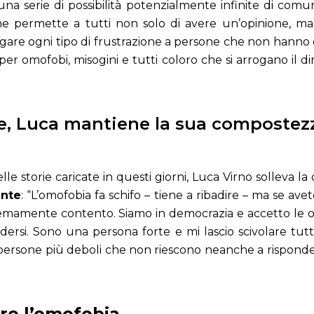
una serie di possibilità potenzialmente infinite di com
he permette a tutti non solo di avere un’opinione, 
 sfogare ogni tipo di frustrazione a persone che non hanno 
 per omofobi, misogini e tutti coloro che si arrogano il di
, Luca mantiene la sua compostezz
le storie caricate in questi giorni, Luca Virno solleva l
ante
: “L’omofobia fa schifo – tiene a ribadire – ma se avete
mamente contento. Siamo in democrazia e accetto le opin
ndersi. Sono una persona forte e mi lascio scivolare tut
 persone più deboli che non riescono neanche a risponde
tro l’omofobia