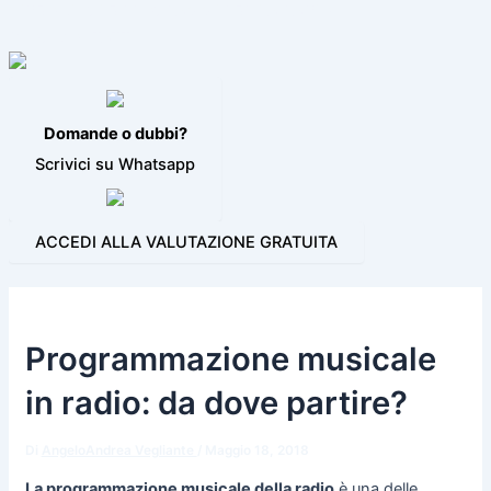
VIDEO JINGLE
PROGRAMMI PER LA RADIO
BLOG
CONTATTI
Domande o dubbi?
Scrivici su Whatsapp
ACCEDI ALLA VALUTAZIONE GRATUITA
Programmazione musicale
in radio: da dove partire?
Di
AngeloAndrea Vegliante
/
Maggio 18, 2018
La programmazione musicale della radio
è una delle