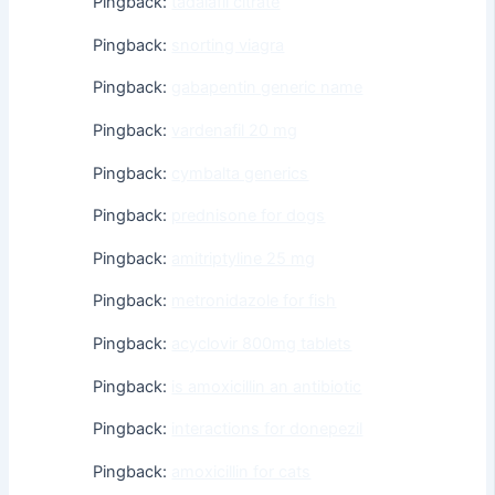
Pingback:
tadalafil citrate
Pingback:
snorting viagra
Pingback:
gabapentin generic name
Pingback:
vardenafil 20 mg
Pingback:
cymbalta generics
Pingback:
prednisone for dogs
Pingback:
amitriptyline 25 mg
Pingback:
metronidazole for fish
Pingback:
acyclovir 800mg tablets
Pingback:
is amoxicillin an antibiotic
Pingback:
interactions for donepezil
Pingback:
amoxicillin for cats