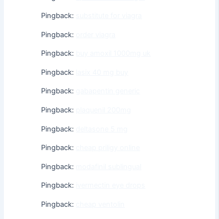
Pingback:
substitute for viagra
Pingback:
order viagra
Pingback:
buy amoxil 1000mg uk
Pingback:
lasix 40 mg buy
Pingback:
gabapentin generic
Pingback:
plaquenil 200mg
Pingback:
deltasone 5 mg
Pingback:
cheap priligy online
Pingback:
modafinil sublingual
Pingback:
ivermectin eye drops
Pingback:
cheap ventolin