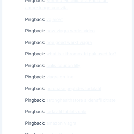
Pingback:
Stefano Piccirillo e la Radio: un
amore lungo una vita
Pingback:
vqierovf
Pingback:
how viagra works video
Pingback:
hoe goed werkt viagra
Pingback:
what is zithromax tri pak used for?
Pingback:
cialis coupon lilly
Pingback:
viagra on line
Pingback:
purchase peptides tadalafil
Pingback:
stronghealthstore sildenafil citrate
Pingback:
tadalafil tablets sale
Pingback:
amazon viagra