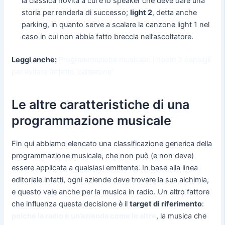
la classica novità a cui è lo speaker che deve dare una
storia per renderla di successo;
light 2
, detta anche
parking, in quanto serve a scalare la canzone light 1 nel
caso in cui non abbia fatto breccia nell’ascoltatore.
Leggi anche:
Programmazione musicale: i nostri 3 consigli
per evitare l’effetto ‘calderone’
Le altre caratteristiche di una
programmazione musicale
Fin qui abbiamo elencato una classificazione generica della
programmazione musicale, che non può (e non deve)
essere applicata a qualsiasi emittente. In base alla linea
editoriale infatti, ogni aziende deve trovare la sua alchimia,
e questo vale anche per la musica in radio. Un altro fattore
che influenza questa decisione è il
target di riferimento
:
poiché la radio è un’azienda come le altre
, la musica che