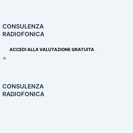
Navigazione
articoli
CONSULENZA
RADIOFONICA
ACCEDI ALLA VALUTAZIONE GRATUITA
×
CONSULENZA
RADIOFONICA
HOME
CONSULENZA RADIOFONICA
I NOSTRI SERVIZI
PARTNER
PRODOTTI AUDIO
LE NOSTRE INCONFONDIBILI VOCI
PRODUZIONI AUDIO E