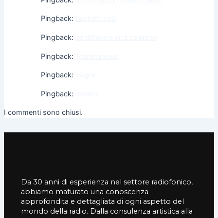
Pingback:
bactrim ivpb
Pingback:
venlafaxine and celebrex
Pingback:
1diaphanous
Pingback:
viagra
Pingback:
revatio
I commenti sono chiusi.
Da 30 anni di esperienza nel settore radiofonico,
abbiamo maturato una conoscenza
approfondita e dettagliata di ogni aspetto del
mondo della radio. Dalla consulenza artistica alla