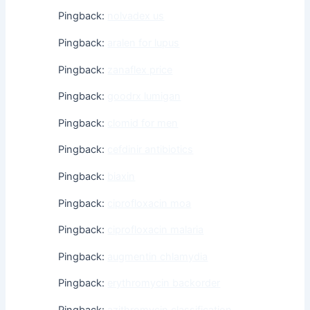
Pingback:
nolvadex us
Pingback:
aralen for lupus
Pingback:
zanaflex price
Pingback:
goodrx lumigan
Pingback:
clomid for men
Pingback:
cefdinir antibiotics
Pingback:
biaxin
Pingback:
ciprofloxacin moa
Pingback:
ciprofloxacin malaria
Pingback:
augmentin chlamydia
Pingback:
erythromycin backorder
Pingback:
azithromycin classification