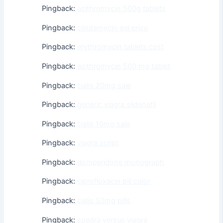
Pingback:
azithromycin 500g tablets
Pingback:
clindamycin gel price
Pingback:
erythromycin tablets cost
Pingback:
azithromycin 500 mg tablet
Pingback:
cialis 20mg sale
Pingback:
generic viagra sildenafil
Pingback:
cialis 10mg sale
Pingback:
viagra script
Pingback:
domperidone monograph
Pingback:
ciprofloxacin pill color
Pingback:
cialis 50mg pills
Pingback:
spedra versus viagra