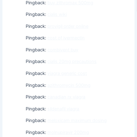
Pingback:
buy zithromax 500mg
Pingback:
cialis wiki
Pingback:
provigil order online
Pingback:
cost of ivermectin
Pingback:
combivent buy
Pingback:
cialis 20mg precautions
Pingback:
viagra generic cost
Pingback:
azithromycin 500mg
Pingback:
canadian rx viagra
Pingback:
sildenafil viagra
Pingback:
meloxicam maximum dosing
Pingback:
molnupiravir 200mg