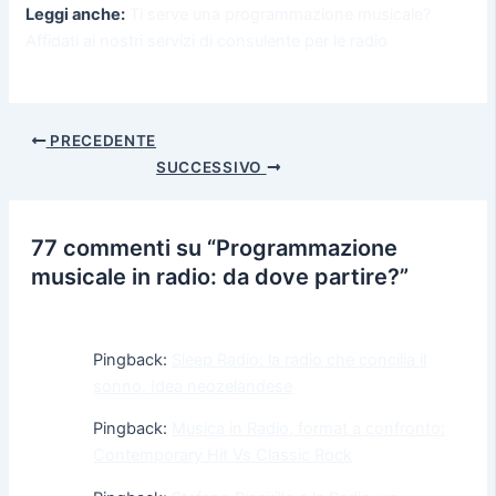
Leggi anche:
Ti serve una programmazione musicale?
Affidati ai nostri servizi di consulente per le radio
PRECEDENTE
SUCCESSIVO
77 commenti su “Programmazione
musicale in radio: da dove partire?”
Pingback:
Sleep Radio: la radio che concilia il
sonno. Idea neozelandese
Pingback:
Musica in Radio, format a confronto:
Contemporary Hit Vs Classic Rock