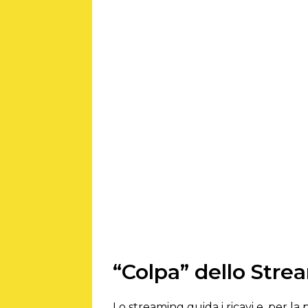
“Colpa” dello Stre
Lo streaming guida i ricavi e, per la 