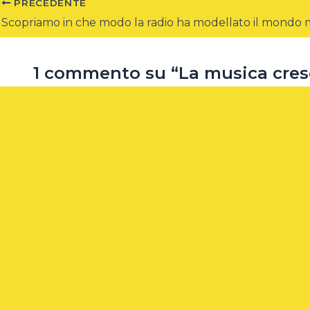
PRECEDENTE
Scopriamo in che modo la radio ha modellato il mondo
1 commento su “La musica cresc
Pingback:
Colazione con il CEO, il format video-soc
I commenti sono chiusi.