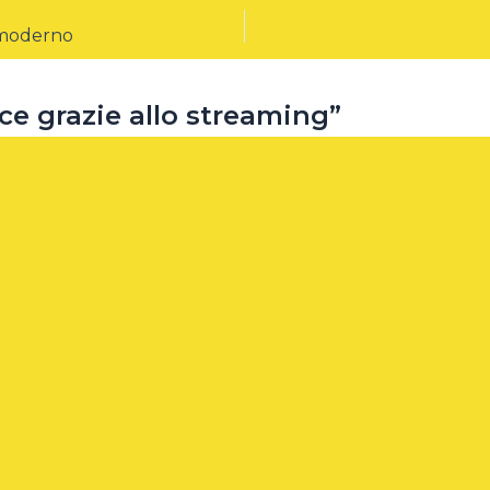
 moderno
e grazie allo streaming”
ial di Consulenza Radiofonica