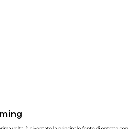
aming
prima volta, è diventato la principale fonte di entrate con 1