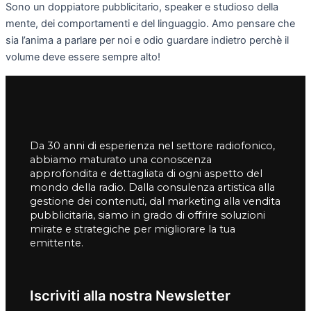
Sono un doppiatore pubblicitario, speaker e studioso della
mente, dei comportamenti e del linguaggio. Amo pensare che
sia l’anima a parlare per noi e odio guardare indietro perchè il
volume deve essere sempre alto!
Da 30 anni di esperienza nel settore radiofonico,
abbiamo maturato una conoscenza
approfondita e dettagliata di ogni aspetto del
mondo della radio. Dalla consulenza artistica alla
gestione dei contenuti, dal marketing alla vendita
pubblicitaria, siamo in grado di offrire soluzioni
mirate e strategiche per migliorare la tua
emittente.
Iscriviti alla nostra Newsletter