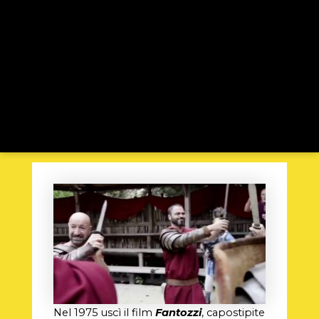
Nel 1975 uscì il film
Fantozzi
, capostipite