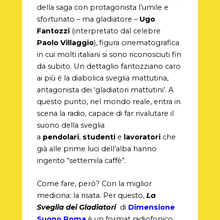
della saga con protagonista l’umile e
sfortunato – ma gladiatore –
Ugo
Fantozzi
(interpretato dal celebre
Paolo Villaggio
), figura cinematografica
in cui molti italiani si sono riconosciuti fin
da subito. Un dettaglio fantozziano caro
ai più è la diabolica sveglia mattutina,
antagonista dei ‘gladiatori mattutini’. A
questo punto, nel mondo reale, entra in
scena la radio, capace di far rivalutare il
suono della sveglia
a
pendolari
,
studenti
e
lavoratori
che
già alle prime luci dell’alba hanno
ingerito “settemila caffè”.
Come fare, però? Con la miglior
medicina: la risata. Per questo,
La
Sveglia dei Gladiatori
di
Dimensione
Suono Roma
è un format radiofonico