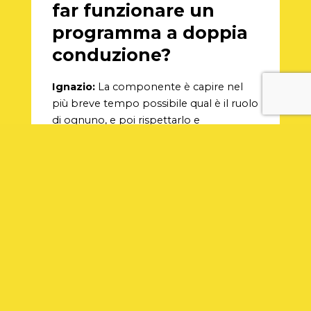
far funzionare un
programma a doppia
conduzione?
Ignazio:
La componente è capire nel
più breve tempo possibile qual è il ruolo
di ognuno, e poi rispettarlo e
contaminarsi l’un l’altro. È vero che io
non racconto le barzellette e Geppo sì,
però è vero che Geppo prova a fare lo
speaker, e sta diventando anche molto
bravo, e io ogni tanto provo a lanciare lì
qualche battuta comica che lo faccia
sorridere, perché per me far sorridere
anche lui è importante: vuol dire che
comunque si sta divertendo.
Geppo:
Innanzitutto deve essere il clima