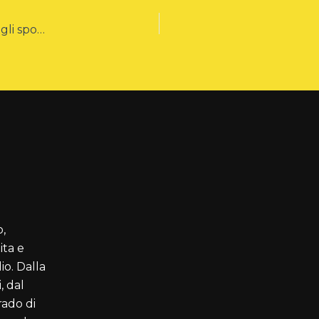
La maggior parte delle radio non sa cosa sta vendendo agli sponsor. Tu lo sai?
o,
ta e
io. Dalla
, dal
rado di