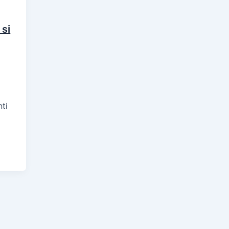
 si
nti