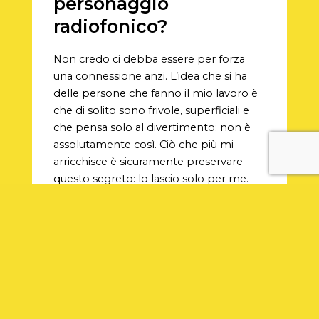
personaggio
radiofonico?
Non credo ci debba essere per forza
una connessione anzi. L’idea che si ha
delle persone che fanno il mio lavoro è
che di solito sono frivole, superficiali e
che pensa solo al divertimento; non è
assolutamente così. Ciò che più mi
arricchisce è sicuramente preservare
questo segreto: lo lascio solo per me.
Personalmente invito tutti fare di più e
dimostrare di meno, le cose belle e
giuste si possono fare anche anche
senza esibizionismo. Credo che un gesto
di solidarietà perda di significato nel
momento in cui lo metti in piazza. Se ti
fai una foto e la posti su Instagram
dicendo
“ho regalato il mio cappotto a