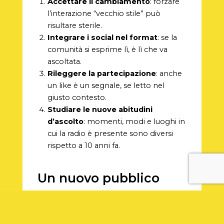
Accettare il cambiamento
: forzare
l’interazione “vecchio stile” può
risultare sterile.
Integrare i social nel format
: se la
comunità si esprime lì, è lì che va
ascoltata.
Rileggere la partecipazione
: anche
un like è un segnale, se letto nel
giusto contesto.
Studiare le nuove abitudini
d’ascolto
: momenti, modi e luoghi in
cui la radio è presente sono diversi
rispetto a 10 anni fa.
Un nuovo pubblico
Tutto ciò non è un allarme. È un
sintomo. La radio non ha perso