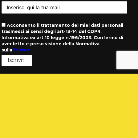
Acconsento il trattamento dei miei dati personali
trasmessi ai sensi degli art-13-14 del GDPR.
Informativa ex art.10 legge n.196/2003. Confermo di
aver letto e preso visione della Normativa
sulla
Privacy
Contatti
Telefono
+39 06 79789655
+39 3476288727
Email
info@consulenzaradiofonica.com