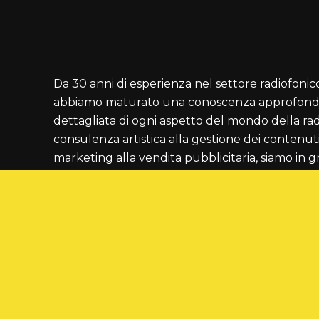
Da 30 anni di esperienza nel settore radiofonic
abbiamo maturato una conoscenza approfondi
dettagliata di ogni aspetto del mondo della rad
consulenza artistica alla gestione dei contenuti
marketing alla vendita pubblicitaria, siamo in g
offrire soluzioni mirate e strategiche per miglio
tua emittente.