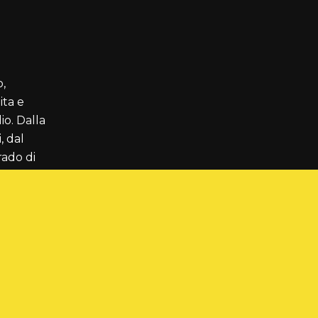
o,
ta e
io. Dalla
, dal
rado di
rare la