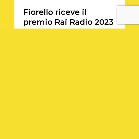
Fiorello riceve il
premio Rai Radio 2023
Domani 12 settembre, in Via Asiago 10 a
Roma, si terrà la presentazione
dell’offerta 2023/2024 di Rai Radio
attraverso una conferenza a cui
parteciperanno i nomi ai vertici del
servizio pubblico, in primis Marinella
Soldi, Presidente Rai e Roberto
Sergio, Amministratore Delegato Rai.
Durante la cerimonia, peraltro, sarà
assegnato a Fiorello il premio Rai Radio
2023, dopo il grande successo di “Viva
Rai2” della scorsa stagione