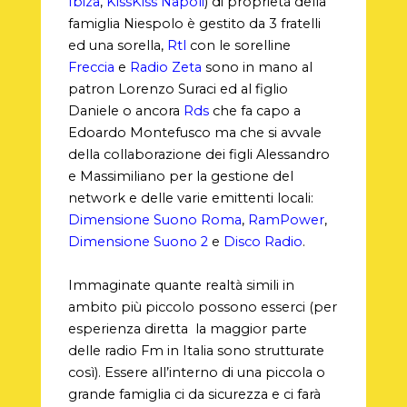
Ibiza
,
KissKiss Napoli
) di proprietà della
famiglia Niespolo è gestito da 3 fratelli
ed una sorella,
Rtl
con le sorelline
Freccia
e
Radio Zeta
sono in mano al
patron Lorenzo Suraci ed al figlio
Daniele o ancora
Rds
che fa capo a
Edoardo Montefusco ma che si avvale
della collaborazione dei figli Alessandro
e Massimiliano per la gestione del
network e delle varie emittenti locali:
Dimensione Suono Roma
,
RamPower
,
Dimensione Suono 2
e
Disco Radio
.
Immaginate quante realtà simili in
ambito più piccolo possono esserci (per
esperienza diretta la maggior parte
delle radio Fm in Italia sono strutturate
così). Essere all’interno di una piccola o
grande famiglia ci da sicurezza e ci farà