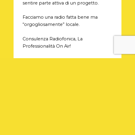
sentire parte attiva di un progetto.
Facciamo una radio fatta bene ma
“orgogliosamente” locale.
Consulenza Radiofonica, La
Professionalità On Air!
Post a cura di
Alfredo Porcaro
Se vuoi approfondire
l’argomento e rendere più
appetibile la tua emittente
contattaci subito.