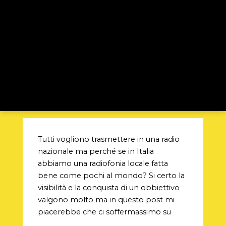
Tutti vogliono trasmettere in una radio
nazionale ma perché se in Italia
abbiamo una radiofonia locale fatta
bene come pochi al mondo? Si certo la
visibilità e la conquista di un obbiettivo
valgono molto ma in questo post mi
piacerebbe che ci soffermassimo su