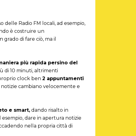
o delle Radio FM locali, ad esempio,
fondo è costruire un
grado di fare ciò, ma il
maniera più rapida persino del
ù di 10 minuti, altrimenti
 proprio clock ben
2 appuntamenti
 le notizie cambiano velocemente e
eto e smart,
dando risalto in
 esempio, dare in apertura notizie
ccadendo nella propria città di