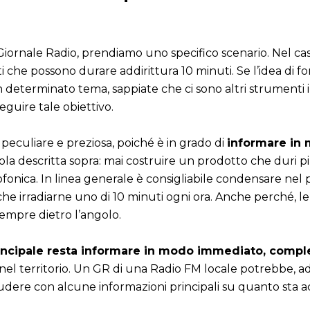
ornale Radio, prendiamo uno specifico scenario. Nel cas
ti che possono durare addirittura 10 minuti. Se l’idea di 
eterminato tema, sappiate che ci sono altri strumenti in 
guire tale obiettivo.
è peculiare e preziosa, poiché è in grado di
informare in 
egola descritta sopra: mai costruire un prodotto che duri pi
ofonica. In linea generale è consigliabile condensare nel
 che irradiarne uno di 10 minuti ogni ora. Anche perché,
sempre dietro l’angolo.
rincipale resta informare in modo immediato, compl
nel territorio. Un GR di una Radio FM locale potrebbe, ad
ludere con alcune informazioni principali su quanto sta a