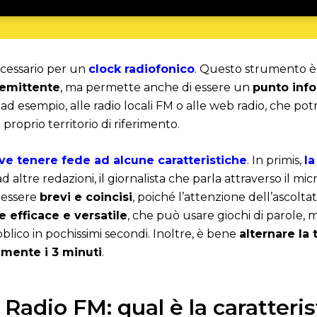
cessario per un
clock radiofonico
. Questo strumento è 
l’emittente
, ma permette anche di essere un
punto inf
, ad esempio, alle radio locali FM o alle web radio, che po
l proprio territorio di riferimento.
ve tenere fede ad alcune caratteristiche
. In primis,
la
ad altre redazioni, il giornalista che parla attraverso il m
e essere
brevi e coincisi
, poiché l’attenzione dell’ascolt
e efficace e versatile
, che può usare giochi di parole, 
blico in pochissimi secondi. Inoltre, è bene
alternare la 
amente i 3 minuti
.
 Radio FM: qual è la caratteri