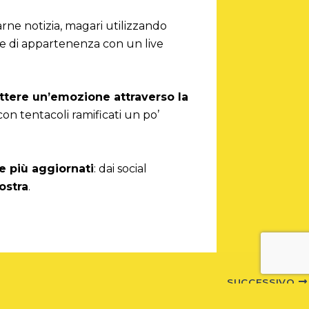
arne notizia, magari utilizzando
te di appartenenza con un live
ttere un’emozione attraverso la
con tentacoli ramificati un po’
e più aggiornati
: dai social
ostra
.
SUCCESSIVO
La radio deve usare i social media?