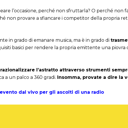
a creare l’occasione, perché non sfruttarla? O perché non f
ché non provare a sfiancare i competitor della propria re
nte in grado di emanare musica, ma è in grado di
trasme
quisiti basici per rendere la propria emittente una piovra 
razionalizzare l’astratto attraverso strumenti sempr
sica a un palco a 360 gradi.
Insomma, provate a dire la v
evento dal vivo per gli ascolti di una radio
Il Future Hits Live 2023 userà l’intelligenza artificiale: le news dalla conferenza