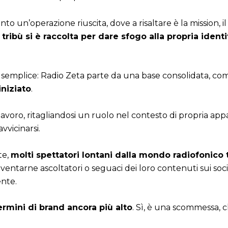
o un’operazione riuscita, dove a risaltare è la mission, il 
 tribù si è raccolta per dare sfogo alla propria identi
 semplice: Radio Zeta parte da una base consolidata, co
niziato
.
o lavoro, ritagliandosi un ruolo nel contesto di propria a
vvicinarsi.
te,
molti spettatori lontani dalla mondo radiofonico 
diventarne ascoltatori o seguaci dei loro contenuti sui s
ente.
 termini di brand ancora più alto
. Sì, è una scommessa, 