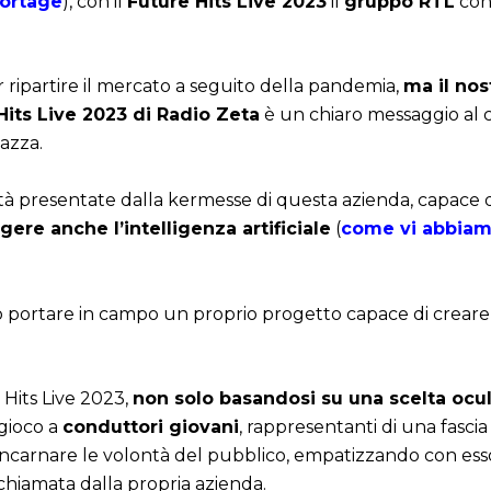
portage
), con il
Future Hits Live 2023
il
gruppo RTL
con
r ripartire il mercato a seguito della pandemia,
ma il nos
Hits Live 2023 di Radio Zeta
è un chiaro messaggio al c
iazza.
ità presentate dalla kermesse di questa azienda, capace d
gere anche l’intelligenza artificiale
(
come vi abbiamo
uò portare in campo un proprio progetto capace di crear
 Hits Live 2023,
non solo basandosi su una scelta ocu
 gioco a
conduttori giovani
, rappresentanti di una fasci
carnare le volontà del pubblico, empatizzando con esso 
chiamata dalla propria azienda.