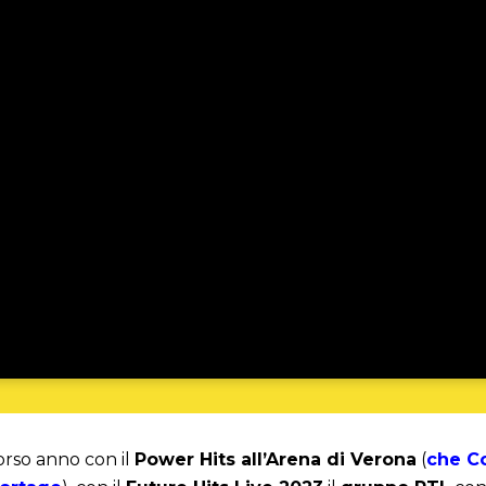
orso anno con il
Power Hits all’Arena di Verona
(
che C