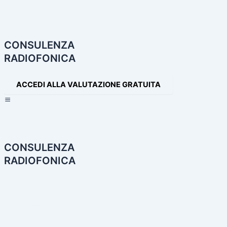
Navigazione
articoli
CONSULENZA
RADIOFONICA
ACCEDI ALLA VALUTAZIONE GRATUITA
×
CONSULENZA
RADIOFONICA
HOME
CONSULENZA RADIOFONICA
I NOSTRI SERVIZI
PARTNER
PRODOTTI AUDIO
LE NOSTRE INCONFONDIBILI VOCI
PRODUZIONI AUDIO E