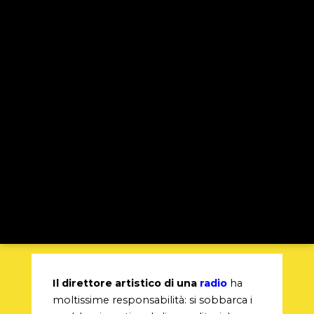
Il direttore artistico di una
radio
ha
moltissime responsabilità: si sobbarca i