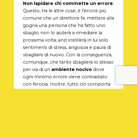
Non lapidare chi commette un errore
.
Questo, tra le altre cose, è l’errore più
comune che un direttore fa: mettere alla
gogna una persona che ha fatto uno
sbaglio non lo aiuterà a rimediare la
prossima volta, anzi instillerà in lui solo
sentimenti di stress, angoscia e paura di
sbagliare di nuovo. Con la conseguenza,
comunque, che tanto sbaglierà lo stesso
per via di un
ambiente nocivo
dove
ogni minimo errore viene contrastato
con ferocia. Inoltre, tutto ciò comporta
anche la creazione di un
luogo di lavoro
tossico per tutti
, dove non c’è
collaborazione e dove si perderà
facilmente la voglia di seguire gli
obiettivi di una radio.