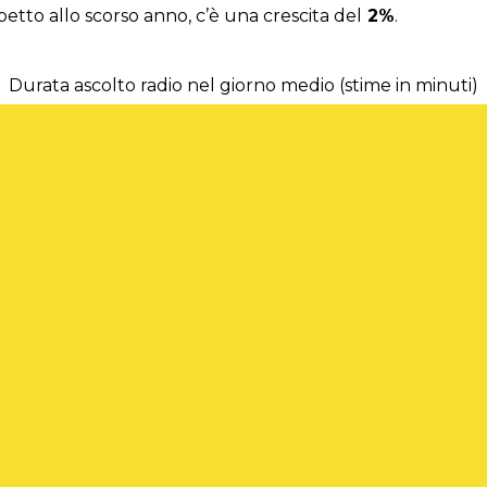
spetto allo scorso anno, c’è una crescita del
2%
.
Durata ascolto radio nel giorno medio (stime in minuti)
te radio per analizzare i tuoi dati 
ttente con il nostro servizio di analisi d’ascolto.
Contatta
Emit