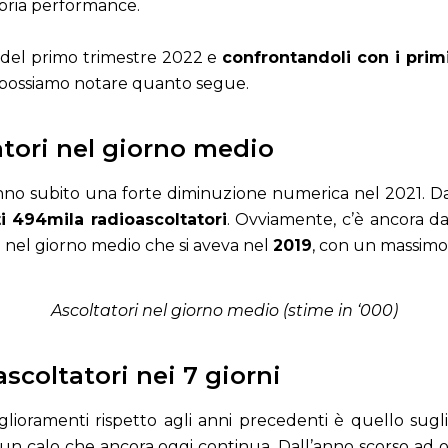
pria performance.
 del primo trimestre 2022 e
confrontandoli con i primi
 possiamo notare quanto segue.
tori nel giorno medio
anno subito una forte diminuzione numerica nel 2021. Dat
i 494mila radioascoltatori
. Ovviamente, c’è ancora da
i nel giorno medio che si aveva nel
2019
, con un massimo
Ascoltatori nel giorno medio (stime in ‘000)
ascoltatori nei 7 giorni
lioramenti rispetto agli anni precedenti è quello sugl
 un calo che ancora oggi continua. Dall’anno scorso ad ogg