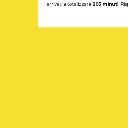
arrivati a totalizzare
205 minuti
. Ri
Affidati ad un consulen
Migliora le performance della tua emi
PRECEDENTE
Si dice speaker o conduttore radiofonico?