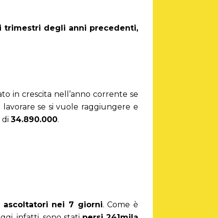
 trimestri degli anni precedenti,
o in crescita nell’anno corrente se
 lavorare se si vuole raggiungere e
 di
34.890.000
.
i
ascoltatori nei 7 giorni
. Come è
i, infatti, sono stati
persi 241mila