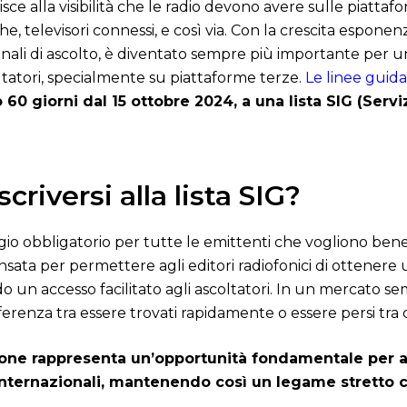
sce alla visibilità che le radio devono avere sulle piattafor
, televisori connessi, e così via. Con la crescita espone
 canali di ascolto, è diventato sempre più importante per un
oltatori, specialmente su piattaforme terze.
Le linee guid
 60 giorni dal 15 ottobre 2024, a una lista SIG (Serv
criversi alla lista SIG?
saggio obbligatorio per tutte le emittenti che vogliono be
sata per permettere agli editori radiofonici di ottenere u
do un accesso facilitato agli ascoltatori. In un mercato 
ferenza tra essere trovati rapidamente o essere persi tra ce
rizione rappresenta un’opportunità fondamentale per 
 internazionali, mantenendo così un legame stretto c