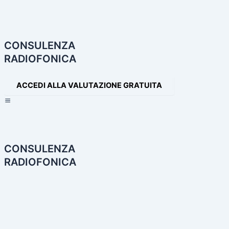
Navigazione
articoli
CONSULENZA
RADIOFONICA
ACCEDI ALLA VALUTAZIONE GRATUITA
×
CONSULENZA
RADIOFONICA
HOME
CONSULENZA RADIOFONICA
I NOSTRI SERVIZI
PARTNER
PRODOTTI AUDIO
LE NOSTRE INCONFONDIBILI VOCI
PRODUZIONI AUDIO E