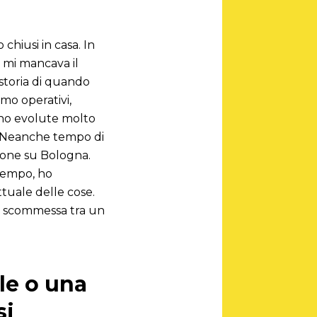
hiusi in casa. In
é mi mancava il
storia di quando
mo operativi,
sono evolute molto
e. Neanche tempo di
zione su Bologna.
 tempo, ho
tuale delle cose.
na scommessa tra un
le o una
si