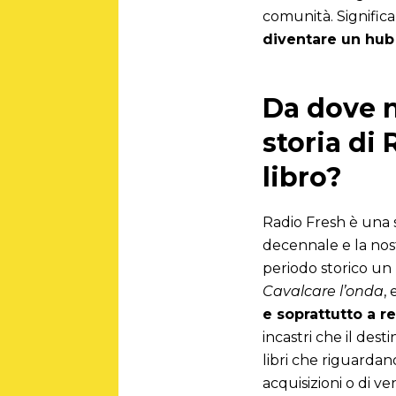
comunità. Signific
diventare un hub 
Da dove n
storia di
libro?
Radio Fresh è una s
decennale e la nos
periodo storico un 
Cavalcare l’onda
,
e soprattutto a re
incastri che il dest
libri che riguardan
acquisizioni o di ve