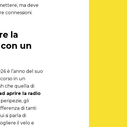
smettere, ma deve
e connessioni.
re la
o con un
026 è l’anno del suo
rcorso in un
sh che quella di
d aprire la radio
peripezie, gli
ifferenza di tanti
i si parla di
ogliere il velo e