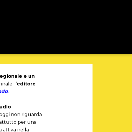
regionale e un
nale, l’
editore
onda
.
tudio
 oggi non riguarda
rattutto per una
a attiva nella