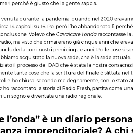
umeri perché è giusto che la gente sappia.
i è venuta durante la pandemia, quando nel 2020 eravamo c
 circa 14 capitoli su 16. Poi però l’ho abbandonato lì perch
conclusione. Volevo che
Cavalcare l’onda
raccontasse la 
radio, ma visto che ormai erano già cinque anni che erava
ncluderla con i nostri primi cinque anni. Poi le cose si 
1 abbiamo acquistato la nuova sede, che è la sede attual
iziato il processo del DAB che è stata la nostra consacra
nte tante cose che la scrittura del finale è slittata nel
oli e ho chiuso, secondo me degnamente, con lo stato at
a
ho raccontato la storia di Radio Fresh, partita come u
n un sogno e diventata una radio regionale.
e l’onda” è un diario persona
anza imprenditoriale? A chi 