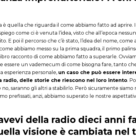
a è quella che riguarda il come abbiamo fatto ad aprire. Io
o spiego come ci è venuta l’idea, visto che all’epoca nessu
o. E poi il percorso che c’è stato, l’idea del nome, come
 come abbiamo messo su la prima squadra, il primo palins
l libro racconto di come abbiamo fatto a superarle. Ovvi
 essere un vademecum di come bisogna fare, tanto che l
mia esperienza personale,
un caso che può essere inter
 radio, delle storie che riescono nel loro intento
. P
no, saranno gli altri a stabilirlo. Però sicuramente siamo 
mo prefissati, anzi, abbiamo superato le nostre aspettativ
vevi della radio dieci anni f
ella visione è cambiata nel