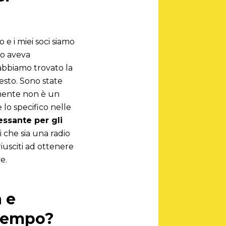
 e i miei soci siamo
no aveva
 abbiamo trovato la
esto. Sono state
amente non è un
o specifico nelle
essante per gli
oi che sia una radio
riusciti ad ottenere
e.
a e
 tempo?