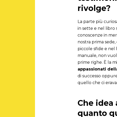
rivolge?
La parte più curios
in sette e nel libr
conoscenze in merit
nostra prima sede,
piccole sfide e ne
manuale, non vuole
prime righe. È la 
appassionati della
di successo oppure 
quello che ci erava
Che idea a
quanto qu