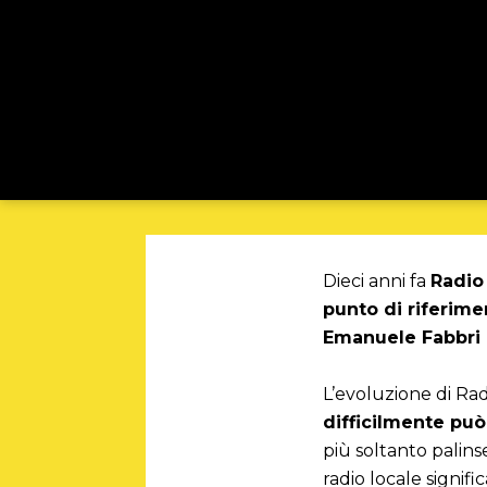
Dieci anni fa
Radio
punto di riferim
Emanuele Fabbri
L’evoluzione di Ra
difficilmente può 
più soltanto palins
radio locale signific