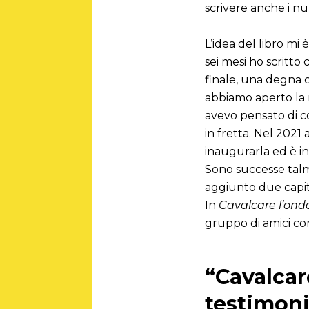
scrivere anche i n
L’idea del libro m
sei mesi ho scritto
finale, una degna 
abbiamo aperto la 
avevo pensato di co
in fretta. Nel 202
inaugurarla ed è in
Sono successe talme
aggiunto due capit
In
Cavalcare l’ond
gruppo di amici co
“Cavalcar
testimoni