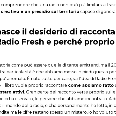
a comprendere che una radio non può più limitarsi a tra
creativo e un presidio sul territorio
capace di generar
asce il desiderio di racconta
 Radio Fresh e perché propri
toria come può essere quella di tante emittenti, ma il 2
tra particolarità è che abbiamo messo in piedi questo pe
po’ anomalo. È nato tutto per caso, sia l’idea di Radio Fre
 e il libro vuole proprio raccontare
come abbiamo fatto a
stare attivi.
Gran parte del racconto verte proprio sulle 
ino ci ha riservato, le persone che abbiamo incontrato. A d
o il mondo della radio, e che personalmente ho letto, in cu
ndite ma le cifre restano spesso un mistero, io ho voluto t