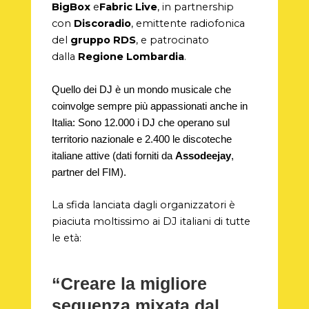
BigBox
e
Fabric Live
, in partnership
con
Discoradio
, emittente radiofonica
del
gruppo RDS
, e patrocinato
dalla
Regione Lombardia
.
Quello dei DJ è un mondo musicale che
coinvolge sempre più appassionati anche in
Italia: Sono 12.000 i DJ che operano sul
territorio nazionale e 2.400 le discoteche
italiane attive (dati forniti da
Assodeejay
,
partner del FIM).
La sfida lanciata dagli organizzatori è
piaciuta moltissimo ai DJ italiani di tutte
le età:
“Creare
la migliore
sequenza mixata dal