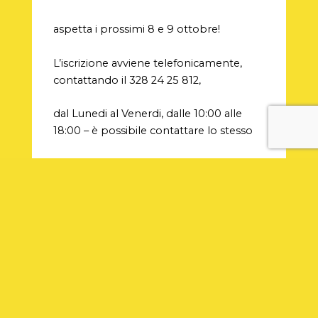
aspetta i prossimi 8 e 9 ottobre!
L’iscrizione avviene telefonicamente,
contattando il 328 24 25 812,
dal Lunedi al Venerdi, dalle 10:00 alle
18:00 – è possibile contattare lo stesso
recapito per maggiori informazioni –
oppure compilando l’apposita sezione
sul
sito
www.milleniumaudiorecording.it.
Se hai la testa per la Radio, iscriviti subito!
I partecipanti otterranno un attestato.