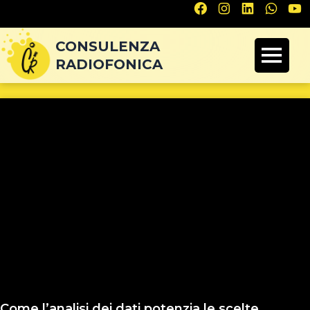
Navigazione
articoli
CONSULENZA
RADIOFONICA
Come l’analisi dei dati potenzia le scelte